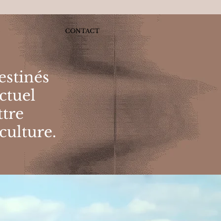
S
CONTACT
estinés
actuel
tre
 culture.