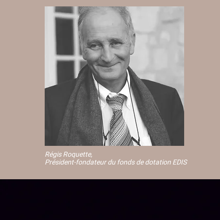
Régis Roquette,
Président-fondateur du fonds de dotation EDIS