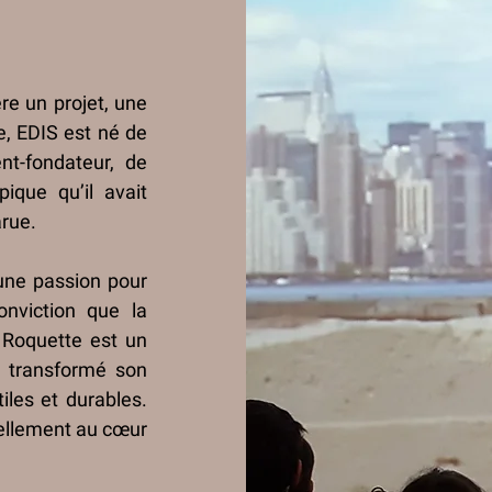
ère un projet, une
e, EDIS est né de
nt-fondateur, de
pique qu’il avait
arue.
’une passion pour
conviction que la
s Roquette est un
a transformé son
tiles et durables.
rellement au cœur