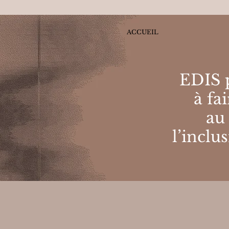
ACCUEIL
EDIS p
à fa
au
l’inclu