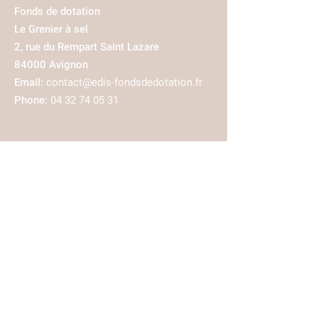
Fonds de dotation
Le Grenier à sel
2, rue du Rempart Saint Lazare
84000 Avignon
Email:
contact@edis-fondsdedotation.fr
Phone:
04 32 74 05 31
Inscription newsletter
J'accepte la politique de
confidentialité
Envoyer