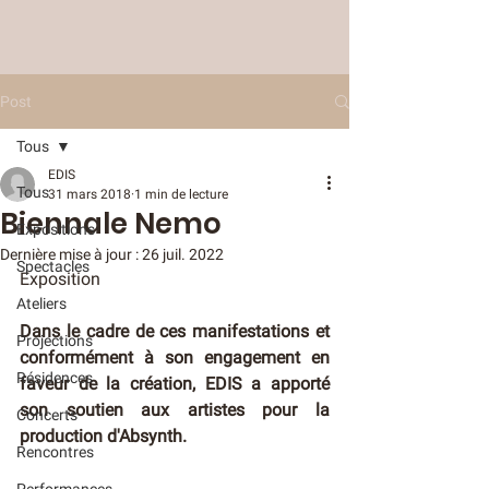
Post
Tous
EDIS
Tous
31 mars 2018
1 min de lecture
Biennale Nemo
Expositions
Dernière mise à jour :
26 juil. 2022
Spectacles
Exposition 
Ateliers
Dans le cadre de ces manifestations et 
Projections
conformément à son engagement en 
Résidences
faveur de la création, EDIS a apporté 
son soutien aux artistes pour la 
Concerts
production d'Absynth.
Rencontres