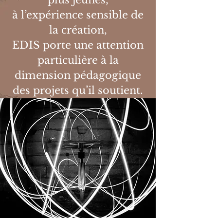
plus jeunes,
à l’expérience sensible de
la création,
EDIS porte une attention
particulière à la
dimension pédagogique
des projets qu’il soutient.